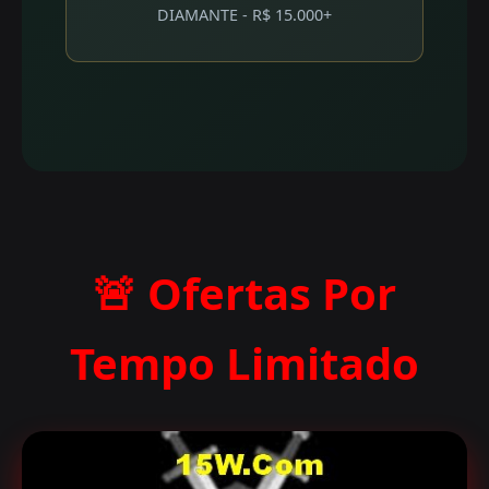
DIAMANTE - R$ 15.000+
🚨 Ofertas Por
Tempo Limitado