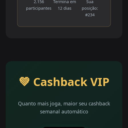
2.156
Termina em
Sua
participantes
12 dias
posição:
#234
💚 Cashback VIP
Quanto mais joga, maior seu cashback
semanal automático