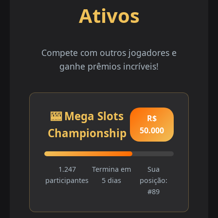
Ativos
Compete com outros jogadores e
ganhe prêmios incríveis!
🎰 Mega Slots
R$
50.000
Championship
1.247
Termina em
Sua
participantes
5 dias
posição:
#89