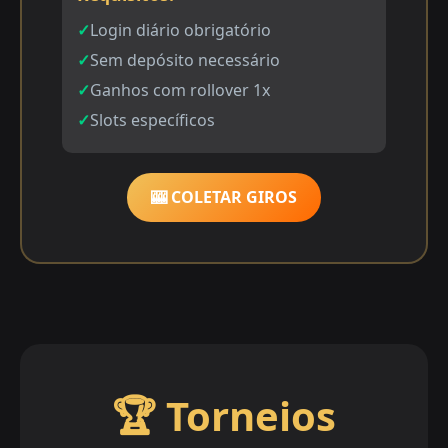
Login diário obrigatório
Sem depósito necessário
Ganhos com rollover 1x
Slots específicos
🎰 COLETAR GIROS
🏆 Torneios