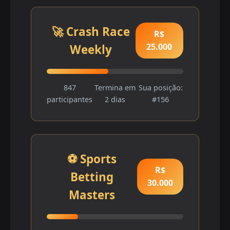
🚀 Crash Race
R$
25.000
Weekly
847
Termina em
Sua posição:
participantes
2 dias
#156
⚽ Sports
R$
Betting
30.000
Masters