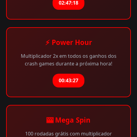
02:47:18
⚡ Power Hour
Multiplicador 2x em todos os ganhos dos
crash games durante a próxima hora!
00:43:27
🎰 Mega Spin
100 rodadas grátis com multiplicador