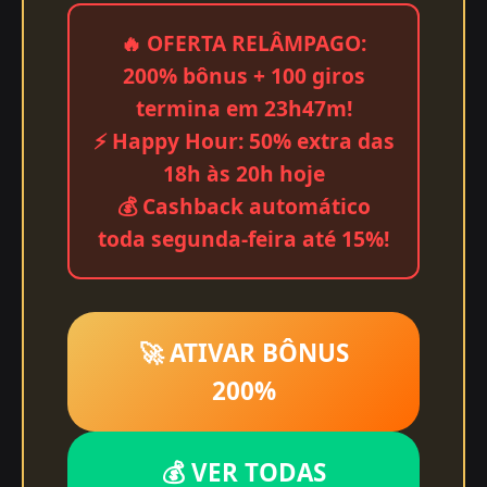
🔥 OFERTA RELÂMPAGO:
200% bônus + 100 giros
termina em 23h47m!
⚡ Happy Hour: 50% extra das
18h às 20h hoje
💰 Cashback automático
toda segunda-feira até 15%!
🚀 ATIVAR BÔNUS
200%
💰 VER TODAS