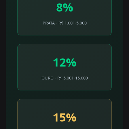
8%
PRATA - R$ 1.001-5.000
12%
OURO - R$ 5.001-15.000
15%