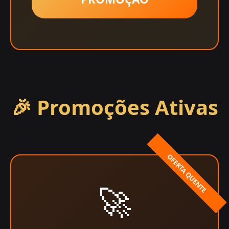
🎉 Promoções Ativas
🚀